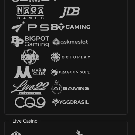
Live Casino