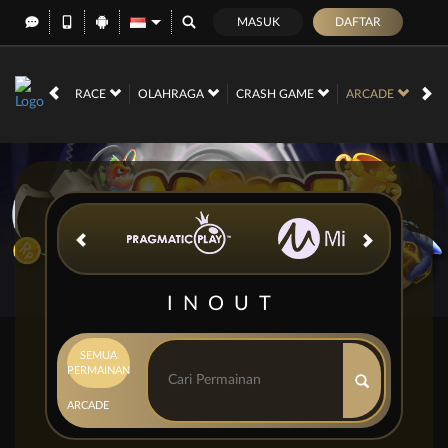
MASUK
DAFTAR
 CASINO
RACE
OLAHRAGA
CRASH GAME
ARCADE
PO
INOUT
SEMUA
PERMAINAN
ARCADE