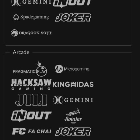
Arcade