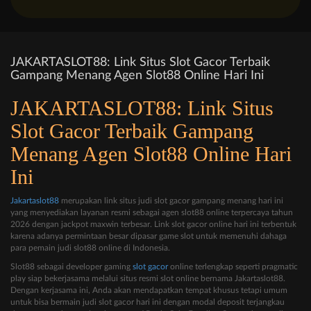
JAKARTASLOT88: Link Situs Slot Gacor Terbaik
Gampang Menang Agen Slot88 Online Hari Ini
JAKARTASLOT88: Link Situs
Slot Gacor Terbaik Gampang
Menang Agen Slot88 Online Hari
Ini
Jakartaslot88
merupakan link situs judi slot gacor gampang menang hari ini
yang menyediakan layanan resmi sebagai agen slot88 online terpercaya tahun
2026 dengan jackpot maxwin terbesar. Link slot gacor online hari ini terbentuk
karena adanya permintaan besar dipasar game slot untuk memenuhi dahaga
para pemain judi slot88 online di Indonesia.
Slot88 sebagai developer gaming
slot gacor
online terlengkap seperti pragmatic
play siap bekerjasama melalui situs resmi slot online bernama Jakartaslot88.
Dengan kerjasama ini, Anda akan mendapatkan tempat khusus tetapi umum
untuk bisa bermain judi slot gacor hari ini dengan modal deposit terjangkau