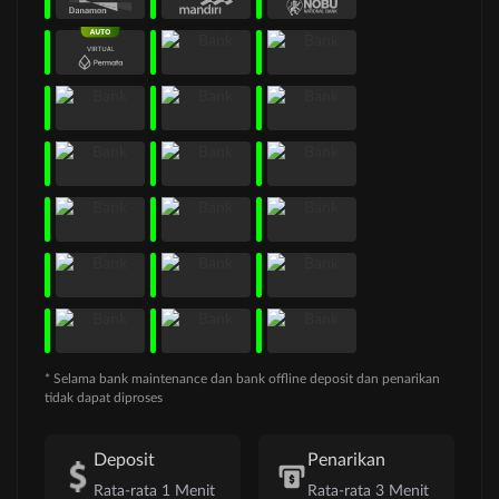
* Selama bank maintenance dan bank offline deposit dan penarikan
tidak dapat diproses
Deposit
Penarikan
Rata-rata 1 Menit
Rata-rata 3 Menit