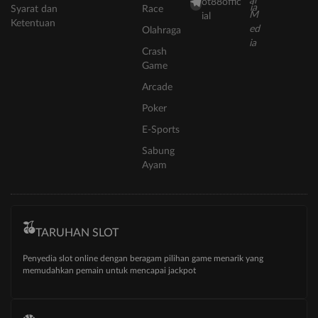
ot88offic
Syarat dan
Race
ial
Ketentuan
Olahraga
Crash
Game
Arcade
Poker
E-Sports
Sabung
Ayam
TARUHAN SLOT
Penyedia slot online dengan beragam pilihan game menarik yang
memudahkan pemain untuk mencapai jackpot