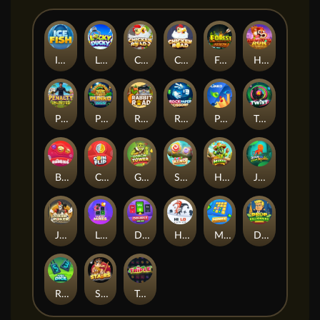
Ice Fish
Lucky Ducky
Chicken Road 2.0
Chicken Road
Forest Arrow
Hamster Run
Penalty Unlimited
Plinko Aztec
Rabbit Road
Rock Paper Scissors
Plinko 1000
Twist
Bubbles
Сoinflip
Goblin-tower
Sweet Keno
Hot-mines
Jogo Do Bicho
Joker Poker
Lucky mines
Double Online
Hilo Joker
Mines
Drop The Billionaire
Robo dice
Stairs
Triple