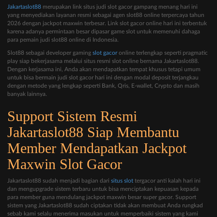
Jakartaslot88
merupakan link situs judi slot gacor gampang menang hari ini
yang menyediakan layanan resmi sebagai agen slot88 online terpercaya tahun
2026 dengan jackpot maxwin terbesar. Link slot gacor online hari ini terbentuk
karena adanya permintaan besar dipasar game slot untuk memenuhi dahaga
para pemain judi slot88 online di Indonesia.
Slot88 sebagai developer gaming
slot gacor
online terlengkap seperti pragmatic
play siap bekerjasama melalui situs resmi slot online bernama Jakartaslot88.
Dengan kerjasama ini, Anda akan mendapatkan tempat khusus tetapi umum
untuk bisa bermain judi slot gacor hari ini dengan modal deposit terjangkau
dengan metode yang lengkap seperti Bank, Qris, E-wallet, Crypto dan masih
banyak lainnya.
Support Sistem Resmi
Jakartaslot88 Siap Membantu
Member Mendapatkan Jackpot
Maxwin Slot Gacor
Jakartaslot88 sudah menjadi bagian dari
situs slot
tergacor anti kalah hari ini
dan mengupgrade sistem terbaru untuk bisa menciptakan kepuasan kepada
para member guna mendulang jackpot maxwin besar super gacor. Support
sistem yang Jakartaslot88 sudah ciptakan tidak akan membuat Anda rungkad
sebab kami selalu menerima masukan untuk memperbaiki sistem yang kami