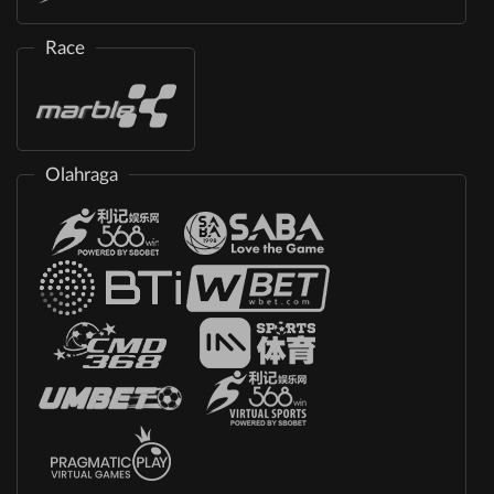
Race
Olahraga