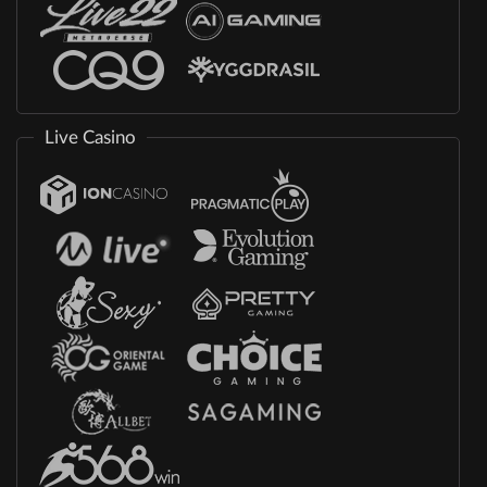
Live Casino