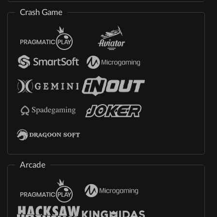
Crash Game
Arcade