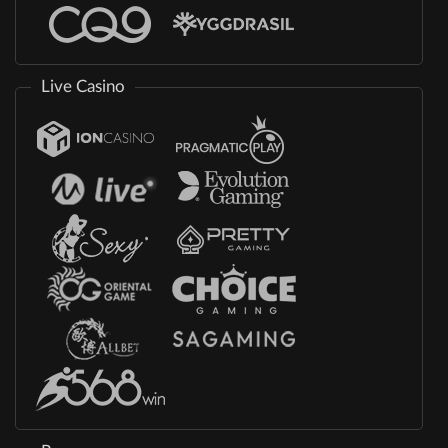
Live Casino