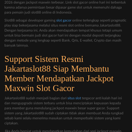
2026 dengan jackpot maxwin terbesar. Link slot gacor online hari ini terbentuk
karena adanya permintaan besar dipasar game slot untuk memenuhi dahaga
para pemain judi slot88 online di Indonesia.
Slot88 sebagai developer gaming
slot gacor
online terlengkap seperti pragmatic
play siap bekerjasama melalui situs resmi slot online bernama Jakartaslot88.
Dengan kerjasama ini, Anda akan mendapatkan tempat khusus tetapi umum
untuk bisa bermain judi slot gacor hari ini dengan modal deposit terjangkau
dengan metode yang lengkap seperti Bank, Qris, E-wallet, Crypto dan masih
banyak lainnya.
Support Sistem Resmi
Jakartaslot88 Siap Membantu
Member Mendapatkan Jackpot
Maxwin Slot Gacor
Jakartaslot88 sudah menjadi bagian dari
situs slot
tergacor anti kalah hari ini
dan mengupgrade sistem terbaru untuk bisa menciptakan kepuasan kepada
para member guna mendulang jackpot maxwin besar super gacor. Support
sistem yang Jakartaslot88 sudah ciptakan tidak akan membuat Anda rungkad
sebab kami selalu menerima masukan untuk memperbaiki sistem yang kami
ciptakan.
Jika Anda berniat untuk mendapatkan kemudahan dari segi jackpot maxwin,