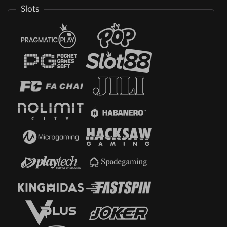
Slots