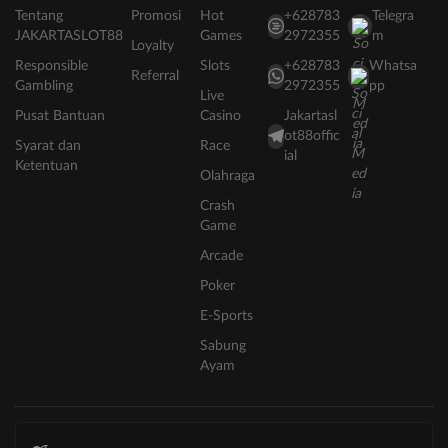
Tentang
Promosi
Hot
+628783
Telegra
JAKARTASLOT88
Games
2972355
m
Loyalty
Responsible
Slots
+628783
Whatsa
Referral
Gambling
2972355
pp
Live
Pusat Bantuan
Casino
Jakartasl
ot88offic
Syarat dan
Race
ial
Ketentuan
Olahraga
Crash
Game
Arcade
Poker
E-Sports
Sabung
Ayam