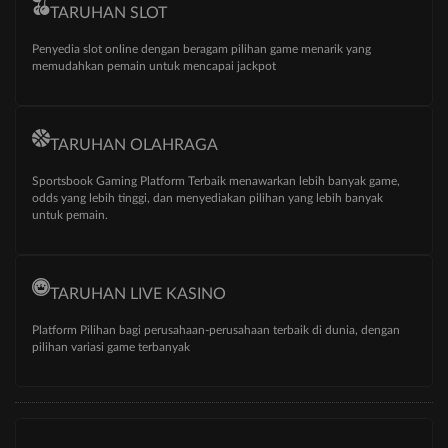
TARUHAN SLOT
Penyedia slot online dengan beragam pilihan game menarik yang
memudahkan pemain untuk mencapai jackpot
TARUHAN OLAHRAGA
Sportsbook Gaming Platform Terbaik menawarkan lebih banyak game,
odds yang lebih tinggi, dan menyediakan pilihan yang lebih banyak
untuk pemain.
TARUHAN LIVE KASINO
Platform Pilihan bagi perusahaan-perusahaan terbaik di dunia, dengan
pilihan variasi game terbanyak