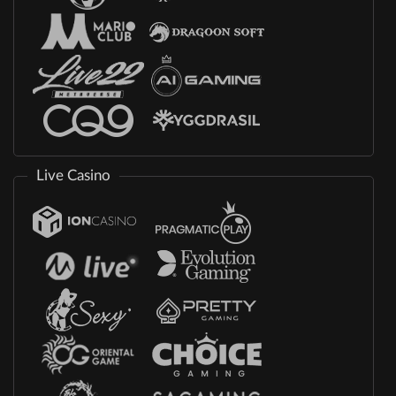
Live Casino