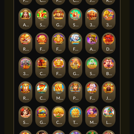
Fortune Gems 500
Clover Coins 3x3
Fortune Coins 2
Cash Coin
Jackpot Joker FEVER
ROMA X 10000
Aztec Priestess
Super Ace
Golden Empire
Super Ace Joker
3 Charge Buffalo
3 Coin Wild Horse
Roma X Deluxe
Fortune Coins
Fortune Gems 2
Fortune Monkey
Ali Baba
Devil Fire
3 LUCKY LION
Charge Buffalo
Fortune Gems
GOLDEN EMPIRE 2
SUPER MAHJONG
Boxing King
RomaX
Crazy777
Mega Ace
Pharaoh Treasure
Fengshen
Jili Caishen
Shanghai Beauty
Gold Rush
Coin Tree
Treasure Quest
Mayan Empire
Lucky Jaguar