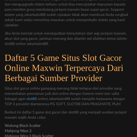
dan mengupgrade sistem terbaru untuk bisa menciptakan kepuasan kepada
para member guna mendulang jackpot maxwin besar super gacor. Support
sistem yang Jakartaslot88 sudah ciptakan tidak akan membuat Anda rungkad
sebab kami selalu menerima masukan untuk memperbaiki sistem yang kami
ciptakan.
Jika Anda berniat untuk mendapatkan kemudahan dari segi jackpot maxwin,
akun slot yang gacor, jaminan menang dan dijamin wd silahkan temui admin
slot88 online Jakartaslot88.
Daftar 5 Game Situs Slot Gacor
Online Maxwin Terpercaya Dari
Berbagai Sumber Provider
Situs slot gacor online gampang menang tidak terlepas dari provider yang
menyediakan permainan judi slot online dengan lisesnsi resmi dan valid.
Sebagai agen
slot88
online Jakartaslot88 sudah menjalin kerjasama dengan
TOP 3 provider diantaranya PG SOFT, SLOT88 DAN PRAGMATIC PLAY.
Berikut ini daftar 5 game slot gacor dan slot88 yang menjadi sumber jackpot
maxwin wajib Anda coba:
Wukong Black Scatter
Mahjong Ways 2
Mahjong Wins 3 Black Scatter