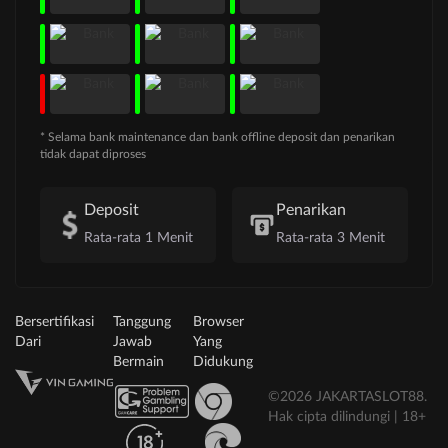
* Selama bank maintenance dan bank offline deposit dan penarikan
tidak dapat diproses
Deposit
Penarikan
Rata-rata 1 Menit
Rata-rata 3 Menit
Bersertifikasi
Tanggung
Browser
Dari
Jawab
Yang
Bermain
Didukung
©2026 JAKARTASLOT88.
Hak cipta dilindungi | 18+