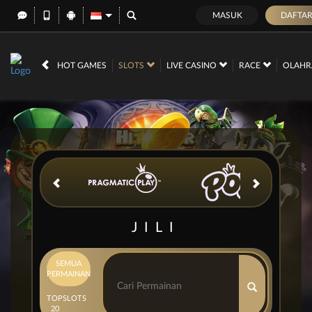
MASUK
DAFTA
IDR
12,699,167,
HOT GAMES
SLOTS
LIVE CASINO
RACE
OLAH
JILI
SEMUA
PERMAINAN
TOP
SLOTS
20