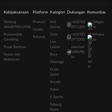
Kebijaksanaan
Platform
Kategori
Dukungan
Komunitas
Tentang
Promosi
Hot
+628783
Telegra
JAKARTASLOT88
Games
2972355
m
Loyalty
Responsible
Slots
+628783
Whatsa
Referral
Gambling
2972355
pp
Live
Pusat Bantuan
Casino
Jakartasl
ot88offic
Syarat dan
Race
ial
Ketentuan
Olahraga
Crash
Game
Arcade
Poker
E-Sports
Sabung
Ayam