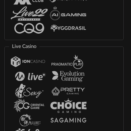
Live Casino