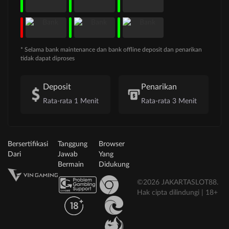
* Selama bank maintenance dan bank offline deposit dan penarikan
tidak dapat diproses
Deposit
Penarikan
Rata-rata 1 Menit
Rata-rata 3 Menit
Bersertifikasi
Tanggung
Browser
Dari
Jawab
Yang
Bermain
Didukung
©2026 JAKARTASLOT88.
Hak cipta dilindungi | 18+