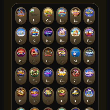
Pirate's Tresure
Speedy Andar Bahar
Colour Game
Ladder Game
Jhandi Munda
Bola Tangkas
Olympus Glory
KM Virtual Animal Race
KM Marble Knockout
Belangkai 2
Thai Hi Lo 2
Pusoy
Plinko
Cockfighting Arena
Egyptian Mines
Teen Patti Blitz
Max Keno
KM Virtual Treadmill Racing
Thai Fish Prawn Crab
Fan Tan Classic
Interstellar Run
Chicken Crossy
7 Up 7 Down Rush
Elite Aviator Club
Bai Buu
Dice Duet
Teen Patti
32 Cards
Baccarat
Cash Rocket